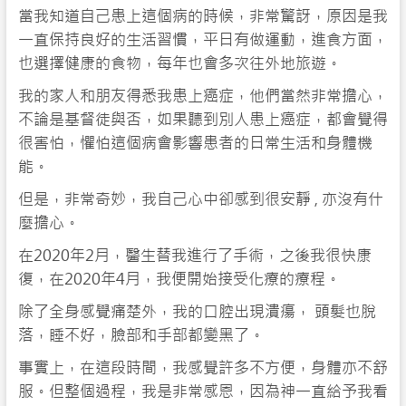
當我知道自己患上這個病的時候，非常驚訝，原因是我
一直保持良好的生活習慣，平日有做運動，進食方面，
也選擇健康的食物，每年也會多次往外地旅遊。
我的家人和朋友得悉我患上癌症，他們當然非常擔心，
不論是基督徒與否，如果聽到別人患上癌症，都會覺得
很害怕，懼怕這個病會影響患者的日常生活和身體機
能。
但是，非常奇妙，我自己心中卻感到很安靜 , 亦沒有什
麼擔心。
在2020年2月，醫生替我進行了手術，之後我很快康
復，在2020年4月，我便開始接受化療的療程。
除了全身感覺痛楚外，我的口腔出現潰瘍， 頭髮也脫
落，睡不好，臉部和手部都變黑了。
事實上，在這段時間，我感覺許多不方便，身體亦不舒
服。但整個過程，我是非常感恩，因為神一直給予我看