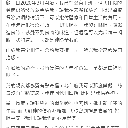
顧。自2020年3月開始，我已經沒有上班，但我任職的
機構仍然發放薪金給我，讓我在未獲保險公司批出醫療
保險款項的情況下，可以繳付醫療和日常生活的費用。
在我進行化療療程時，一切很順利，我沒有嘔吐，雖然
進食時，感覺不到食物的味道，但還是可以完成每一頓
飯。我知道這一切都是神賜予我的。
由於我完全相信神會給我安排一切，所以我從來都沒有
抱怨。
在治療的過程，我所獲得的力量和勇氣，全都是由神所
賜予。
我的親友都感覺有點奇怪，為什麼我可以那麼樂觀，絲
毫沒有半點擔憂。我便向他們回應, 原因是我信靠神。
患上癌症，讓我與神的關係變得更密切。祂更新了我的
生命, 而我對神的信心亦增加, 我體會到神是信實的, 祂
賜平安予我們, 讓我們的心願得償。