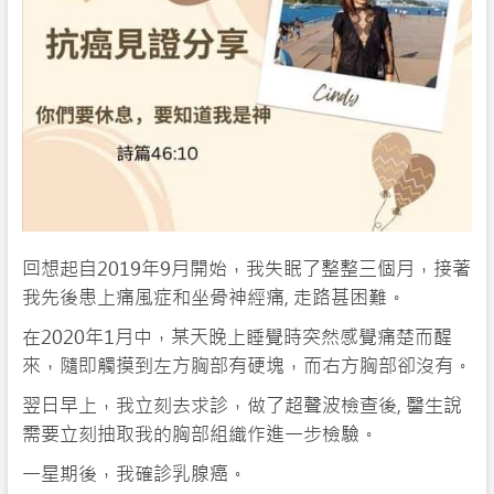
回想起自2019年9月開始，我失眠了整整三個月，接著
我先後患上痛風症和坐骨神經痛, 走路甚困難。
在2020年1月中，某天晚上睡覺時突然感覺痛楚而醒
來，隨即觸摸到左方胸部有硬塊，而右方胸部卻沒有。
翌日早上，我立刻去求診，做了超聲波檢查後, 醫生說
需要立刻抽取我的胸部組織作進一步檢驗。
一星期後，我確診乳腺癌。