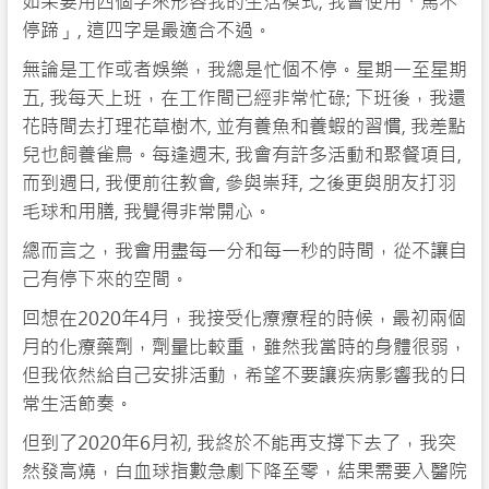
如果要用四個字來形容我的生活模式, 我會使用「馬不
停蹄」, 這四字是最適合不過。
無論是工作或者娛樂，我總是忙個不停。星期一至星期
五, 我每天上班，在工作間已經非常忙碌; 下班後，我還
花時間去打理花草樹木, 並有養魚和養蝦的習慣, 我差點
兒也飼養雀鳥。每逢週末, 我會有許多活動和聚餐項目,
而到週日, 我便前往教會, 參與崇拜, 之後更與朋友打羽
毛球和用膳, 我覺得非常開心。
總而言之，我會用盡每一分和每一秒的時間，從不讓自
己有停下來的空間。
回想在2020年4月，我接受化療療程的時候，最初兩個
月的化療藥劑，劑量比較重，雖然我當時的身體很弱，
但我依然給自己安排活動，希望不要讓疾病影響我的日
常生活節奏。
但到了2020年6月初, 我終於不能再支撐下去了，我突
然發高燒，白血球指數急劇下降至零，結果需要入醫院