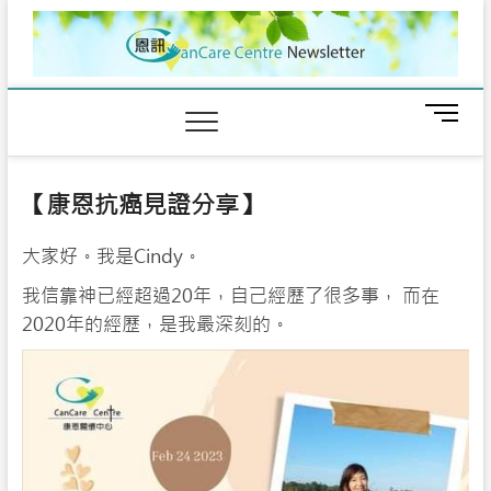
Skip
to
content
M
e
n
u
【康恩抗癌見證分享】
B
u
大家好。我是Cindy。
t
t
我信靠神已經超過20年，自己經歷了很多事， 而在
o
2020年的經歷，是我最深刻的。
n