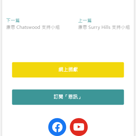
a
h
e
w
h
c
a
C
i
a
Post
Previous
Next
下一篇
e
t
h
t
r
上一篇
post:
post:
康恩 Chatswood 支持小組
康恩 Surry Hills 支持小組
navigation
b
s
a
t
e
o
A
t
e
o
p
r
k
p
網上捐獻
訂閱「恩訊」
facebook-
youtube
official