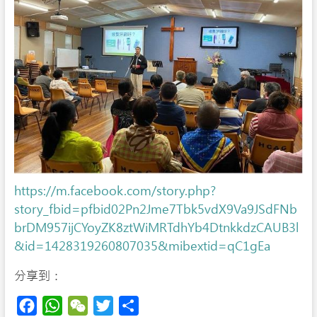
https://m.facebook.com/story.php?
story_fbid=pfbid02Pn2Jme7Tbk5vdX9Va9JSdFNb
brDM957ijCYoyZK8ztWiMRTdhYb4DtnkkdzCAUB3l
&id=1428319260807035&mibextid=qC1gEa
分享到：
F
W
W
T
S