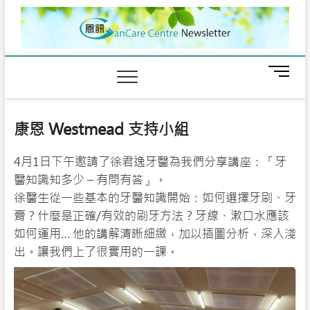
Skip
to
content
M
e
n
u
康恩 Westmead 支持小組
B
u
4月1日下午邀請了徐君逸牙醫為我們分享講座：「牙
t
t
醫知識知多少 – 有問有答」。
o
徐醫生從一些基本的牙醫知識開始：如何選擇牙刷、牙
n
膏？什麼是正確/有效的刷牙方法？牙線、漱口水應該
如何運用… 他的講解清晰細緻，加以插圖分析，深入淺
出。讓我們上了很實用的一課。