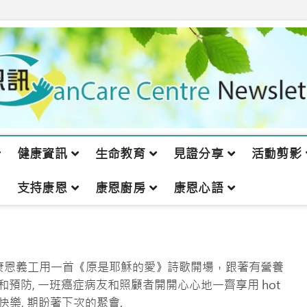
健康資訊
生命教育
見證分享
活動剪影
支持康恩
康恩廚房
康恩心語
, 康恩義工用一首《原是耶穌的愛》詩歌開場，跟著有營養
飲食和預防, 一班癌症病友和照顧者開開心心地一齊享用 hot
活節快樂, 期盼著下次的聚會.