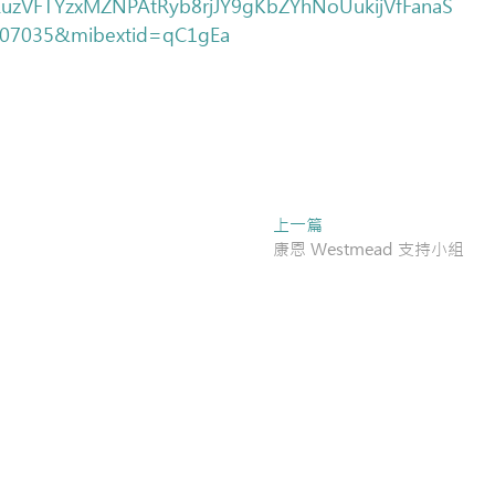
EuzVFTYzxMZNPAtRyb8rjJY9gKbZYhNoUukijVfFanaS
07035&mibextid=qC1gEa
Next
上一篇
post:
康恩 Westmead 支持小組