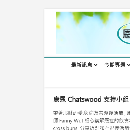
Skip
to
content
最新訊息
今期專題
康恩 Chatswood 支持小組
帶著耶穌的愛,與病友共渡復活節 
師 Fanny Wut 細心講解癌症的
cross buns, 分享近況和互祝復