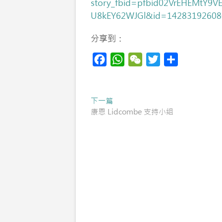
story_fbid=pfbid02VrEHEMtY9V
U8kEY62WJGl&id=14283192608
分享到：
F
W
W
T
S
a
h
e
w
h
c
a
C
i
a
Post
Previous
下一篇
e
t
h
t
r
post:
康恩 Lidcombe 支持小组
navigation
b
s
a
t
e
o
A
t
e
o
p
r
k
p