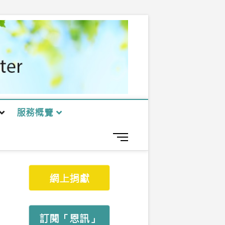
服務概覽
M
e
n
u
網上捐獻
B
u
t
t
訂閱「恩訊」
o