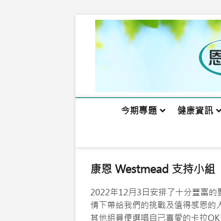
Skip
to
content
今期專題
健康資訊
康恩 Westmead 支持小組
2022年12月3日安排了十分豐
情下帶給我們的挑戰及值得感恩的
其他組員便選唱自己喜愛的卡拉O