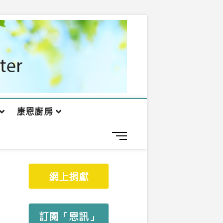
康恩廚房
M
e
n
u
網上捐獻
B
u
t
t
訂閱「恩訊」
o