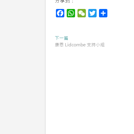
分享到：
F
W
W
T
S
a
h
e
w
h
c
a
C
i
a
Post
Previous
下一篇
e
t
h
t
r
post:
康恩 Lidcombe 支持小組
navigation
b
s
a
t
e
o
A
t
e
o
p
r
k
p