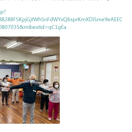
hp?
XUBB288FSKpjGjtWhSnFdWYxQ6sprKmXDiSme9eAEEC
0807035&mibextid=qC1gEa