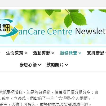
生命教育
活動剪影
服務概覽
支持康恩
康恩心語
鼓勵圖片
富的聖誕慶祝活動。先是熱身運動，接着我們便分組分享：疫
人或事。之後義工們獻唱了一首「信望愛-全人關懷」、
K歌曲，大家十分投入，歡樂的氣氛及笑聲源源不絕。