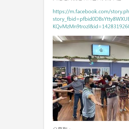
https://m.facebook.com/story.p
story_fbid=pfbid0DBsYtty8W
KQvMzMn9trozl&id=142831926