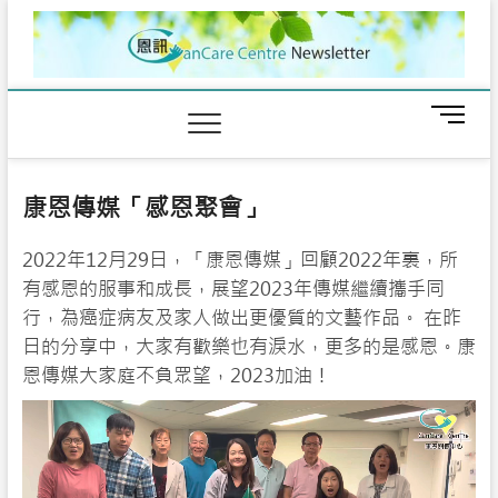
Skip
to
content
M
e
n
u
康恩傳媒「感恩聚會」
B
u
2022年12月29日，「康恩傳媒」回顧2022年裏，所
t
t
有感恩的服事和成長，展望2023年傳媒繼續攜手同
o
行，為癌症病友及家人做出更優質的文藝作品。 在昨
n
日的分享中，大家有歡樂也有淚水，更多的是感恩。康
恩傳媒大家庭不負眾望，2023加油！