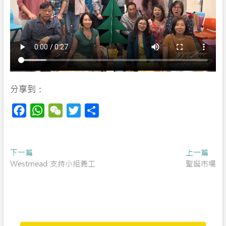
分享到：
F
W
W
T
S
a
h
e
w
h
c
a
C
i
a
Post
Previous
Next
下一篇
e
t
h
t
r
上一篇
post:
post:
Westmead 支持小組義工
聖誕市場
navigation
b
s
a
t
e
o
A
t
e
o
p
r
k
p