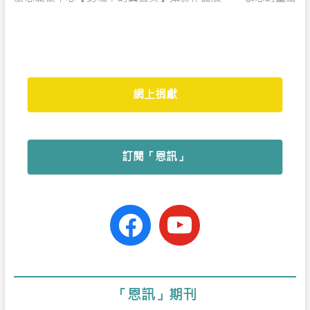
navigation
b
s
a
t
e
o
A
t
e
o
p
r
k
p
網上捐獻
訂閱「恩訊」
facebook-
youtube
official
「恩訊」期刊