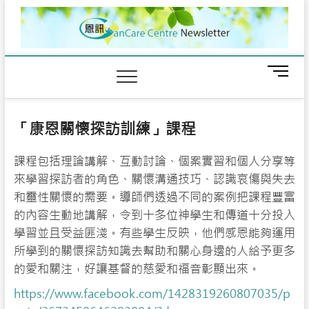
Skip
to
content
M
e
n
u
「康恩關懷探訪訓練」課程
B
u
課程包括理論講解、互動討論、個案實習和個人分享等
t
t
來學習探訪者的角色、關懷溝通技巧、認識哀傷與失去
o
和靈性關懷的需要。導師們透過不同的案例把課程豐富
n
的內容生動地講解，令到十多位神學生和傳道十分投入
學習並且受益匪淺。有些學生反映，他們感恩能夠運用
所學到的關懷探訪知識去幫助和關心身邊的人給予更多
的愛和關注，好讓基督的慈愛和福音彰顯出來。
https://www.facebook.com/1428319260807035/p