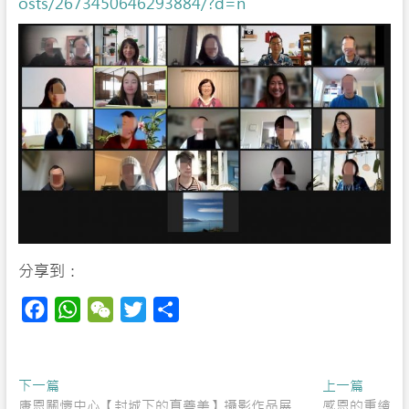
osts/2673450646293884/?d=n
分享到：
F
W
W
T
S
a
h
e
w
h
c
a
C
i
a
Post
Previous
Next
下一篇
e
t
h
t
r
上一篇
post:
post:
康恩關懷中心【封城下的真善美】攝影作品展
感恩的重繪