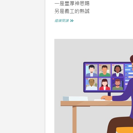
一是豐厚神恩賜
另是義工的熱誠
大
繼續閱讀
家
齊
聚
筆
賀
詩
獻
「康
恩」