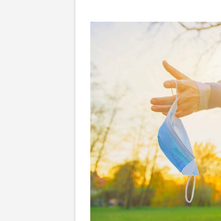
必
讀
–
澳
洲
新
冠
狀
病
毒
疫
情