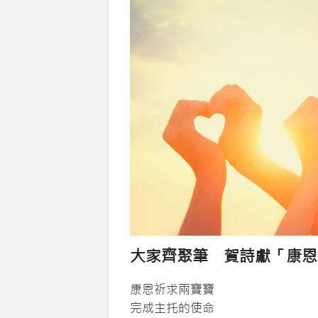
個
寶
貴
的
生
命！?
大家齊聚筆 賀詩獻「康恩
康恩祈求兩寶寶
完成主托的使命