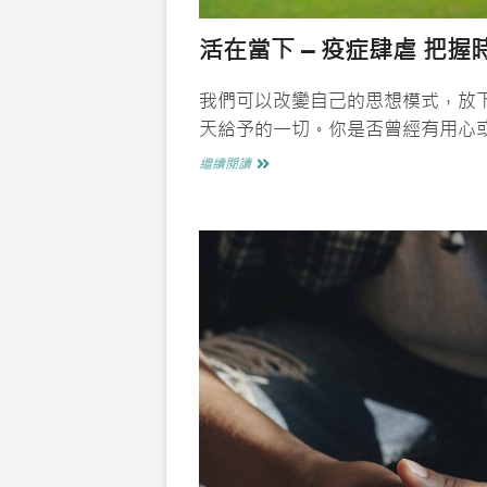
活在當下 – 疫症肆虐 把握
我們可以改變自己的思想模式，放
天給予的一切。你是否曾經有用心
活
繼續閱讀
在
當
下
–
疫
症
肆
虐
把
握
時
機
反
省
生
命！?