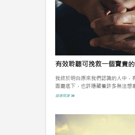
有效聆聽可挽救一個寶貴的
我終於明白原來我們認識的人中，
面龐底下，也許隱藏着許多無法想
有
繼續閱讀
效
聆
聽
可
挽
救
一