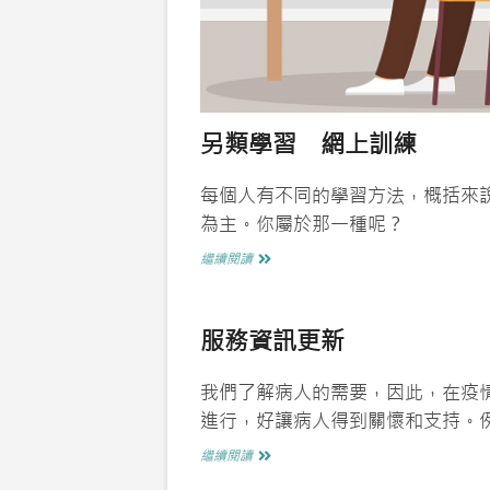
另類學習 網上訓練
每個人有不同的學習方法，概括來
為主。你屬於那一種呢？
另
繼續閱讀
類
學
習
服務資訊更新
網
上
訓
我們了解病人的需要，因此，在疫
練
進行，好讓病人得到關懷和支持。
服
繼續閱讀
務