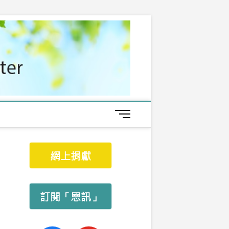
M
e
n
u
網上捐獻
B
u
t
t
訂閱「恩訊」
o
n