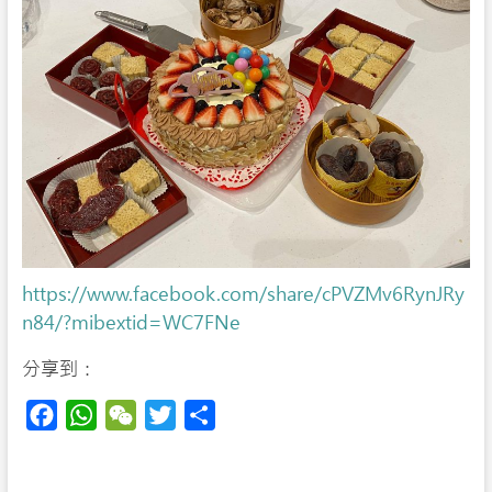
https://www.facebook.com/share/cPVZMv6RynJRy
n84/?mibextid=WC7FNe
分享到：
F
W
W
T
S
a
h
e
w
h
c
a
C
i
a