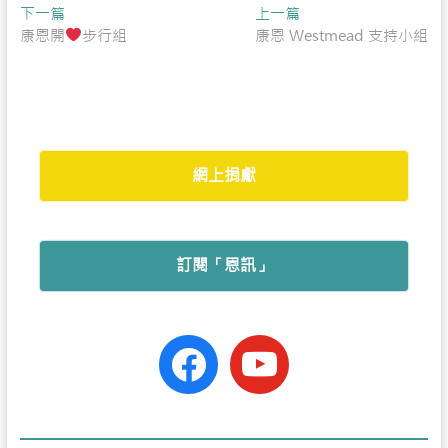
Post
Previous
Next
下一篇
e
t
h
t
r
上一篇
post:
post:
康恩開
步行組
康恩 Westmead 支持小組
navigation
b
s
a
t
e
o
A
t
e
o
p
r
k
p
網上捐獻
訂閱「恩訊」
facebook-
youtube
official