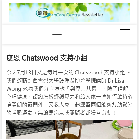
Skip
to
content
M
e
n
u
康恩 Chatswood 支持小組
B
u
今天7月13日又是每月一次的 Chatswood 支持小組 。
t
t
我們邀請到西雪梨大學護理及助產學院講師 Dr Lisa
o
Wong 來為我們分享怎樣「與壓力共舞」。除了講解
n
心理健康，認識怎樣紓缓壓力和給大家一些如何維持心
境開朗的竅門外，又教大家一起練習兩個能夠幫助鬆弛
的呼吸運動。無論是病友或關顧者都獲益良多！