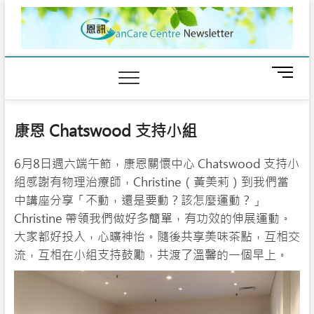
Skip
to
content
M
e
n
u
康恩 Chatswood 支持小組
B
u
6月8日週六端午節，康恩關懷中心 Chatswood 支持小
t
t
組感謝有物理治療師，Christine（黃美莉）到我們當
o
中講座分享「不動，還是要動？該怎麼運動？」
n
Christine 帶領我們做好多簡單，有功效的伸展運動。
大家都好投入，心曠神怡。隨後共享美味茶點，互相交
流，互相在小組支持鼓勵，共渡了溫馨的一個早上。