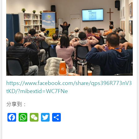
https://www.facebook.com/share/qps396R773nV3
tKD/?mibextid=WC7FNe
分享到：
F
W
W
T
S
a
h
e
w
h
c
a
C
i
a