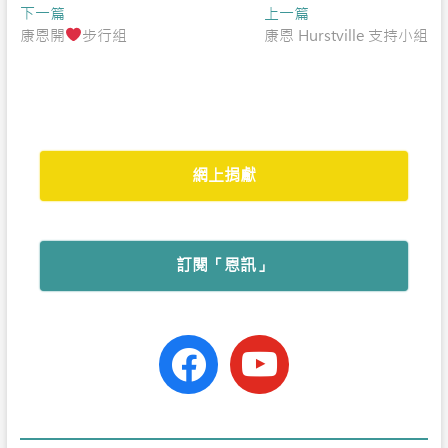
Post
Previous
Next
下一篇
e
t
h
t
r
上一篇
post:
post:
康恩開
步行組
康恩 Hurstville 支持小組
navigation
b
s
a
t
e
o
A
t
e
o
p
r
k
p
網上捐獻
訂閱「恩訊」
facebook-
youtube
official