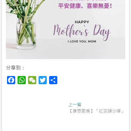
分享到：
F
W
W
T
S
a
h
e
w
h
c
a
C
i
a
Post
Next
e
t
h
t
r
上一篇
post:
【康恩廚房】「紅菜頭沙律」
navigation
b
s
a
t
e
o
A
t
e
o
p
r