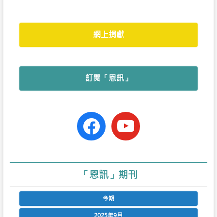
k
p
網上捐獻
訂閱「恩訊」
facebook-
youtube
official
「恩訊」期刊
今期
2025年9月