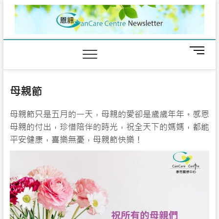
Skip
to
content
M
e
n
u
母親節
B
u
母親節只是五月的一天，母親的愛卻是歲歲年年。感恩
t
t
母親的付出，珍惜陪伴的時光，祝全天下的媽媽，都能
o
平安健康，喜樂無憂，母親節快樂！
n