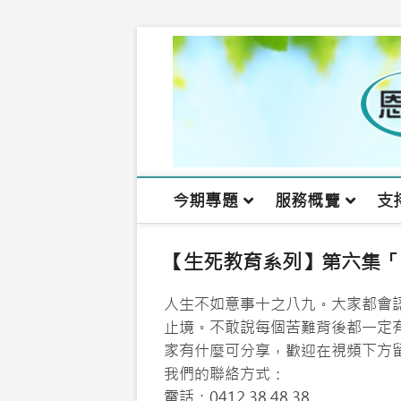
Skip
to
content
今期專題
服務概覽
支
【生死教育系列】第六集「
人生不如意事十之八九。大家都會
止境。不敢說每個苦難背後都一定
家有什麼可分享，歡迎在視頻下方
我們的聯絡方式：
電話：0412 38 48 38