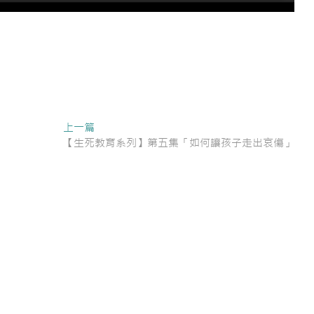
Next
上一篇
post:
」
【生死教育系列】第五集「如何讓孩子走出哀傷」