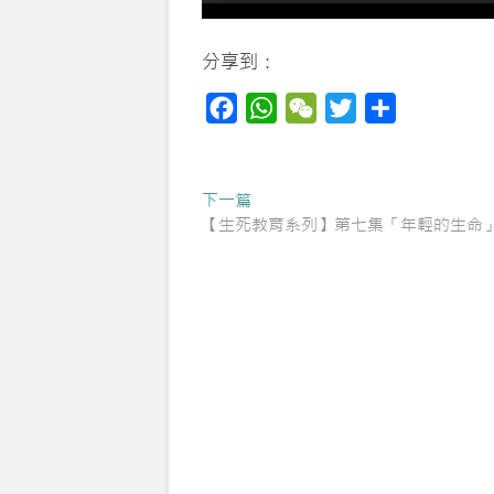
分享到：
F
W
W
T
S
a
h
e
w
h
c
a
C
i
a
Post
Previous
下一篇
e
t
h
t
r
post:
【生死教育系列】第七集「年輕的生命
navigation
b
s
a
t
e
o
A
t
e
o
p
r
k
p