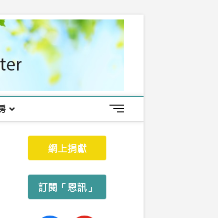
房
M
e
n
u
網上捐獻
B
u
t
t
訂閱「恩訊」
o
n