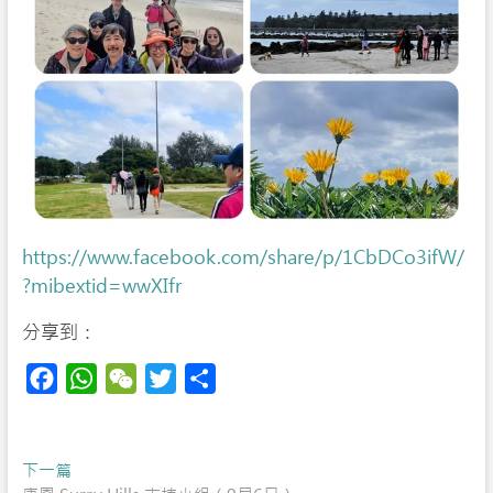
https://www.facebook.com/share/p/1CbDCo3ifW/
?mibextid=wwXIfr
分享到：
F
W
W
T
S
a
h
e
w
h
c
a
C
i
a
Post
Previous
下一篇
e
t
h
t
r