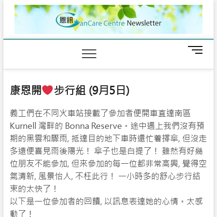
Skip
to
content
M
e
n
u
康恩開
步行組 (9月5日)
B
u
義工們在不同火車站接載了參加者便開車直達南區
t
t
Kurnell 灣畔的 Bonna Reserve。途中遇上我們沒有預
o
期的黑雲和驟雨, 抵達目的地下車時還忙着撐傘, 但沒走
n
多遠便喜見雨後陽光！ 傘子也是白提了！ 雖然有好幾
位朋友不能參加, 但來參加的每一位都非常高興, 覺得空
氣清新, 風景怡人, 不枉此行！ 一小時多的舒心步行結
束的太快了！
以下是一位參加者的回饋, 以訊息表達她的心情。太感
動了！