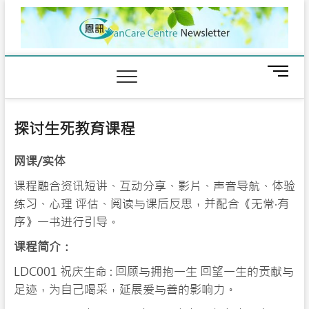
Skip
to
content
M
e
n
u
探讨生死教育课程
B
u
网
课/
实体
t
t
课程融合资讯短讲、互动分享、影片、声音导航、体验
o
练习、心理 评估、阅读与课后反思，并配合《无常‧有
n
序》一书进行引导。
课程简介：
LDC001 祝庆生命 : 回顾与拥抱一生 回望一生的贡献与
足迹，为自己喝采，延展爱与善的影响力。