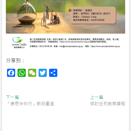
分享到：
F
W
W
T
S
a
h
e
w
h
c
a
C
i
a
Post
Previous
Next
下一篇
e
t
h
t
r
上一篇
post:
post:
「康恩伴你行」節目重温
探討生死教育課程
navigation
b
s
a
t
e
o
A
t
e
o
p
r
k
p