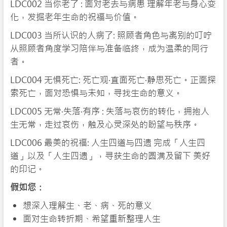
LDC002 当你老了 : 面对老去与病患 理解年老与身心变
化，发掘老年生命的祝福与价值。
LDC003 当所认识的人病了: 照顾者角色与离别的叮咛
从照顾者角度学习陪伴与准备临终，成为温柔的同行
者。
LDC004 无惧死亡: 死亡观‧直面死亡‧静思死亡。正面探
索死亡，面对恐惧与未知，寻找生命的意义。
LDC005 无常‧失落‧有序 : 失落与哀伤的转化，拥抱人
生无常，走过哀伤，触及心灵深处的盼望与秩序。
LDC006 最美的祝福: 人生四道与四遗 完成「人生四
道」以及「人生四遗」，寻获生命的圆满及留下 美好
的印记。
假如您：
想深入理解生、老、病、死的意义
面对生命转折期、希望重新整理人生