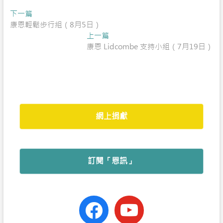
Post
Previous
下一篇
e
t
h
t
r
post:
康恩輕鬆步行組（8月5日）
navigation
b
s
a
t
e
Next
上一篇
o
A
t
e
post:
康恩 Lidcombe 支持小組（7月19日）
o
p
r
k
p
網上捐獻
訂閱「恩訊」
facebook-
youtube
official