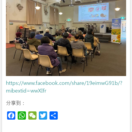
https://www.facebook.com/share/19eimwG91b/?
mibextid=wwXIfr
分享到：
F
W
W
T
S
a
h
e
w
h
c
a
C
i
a