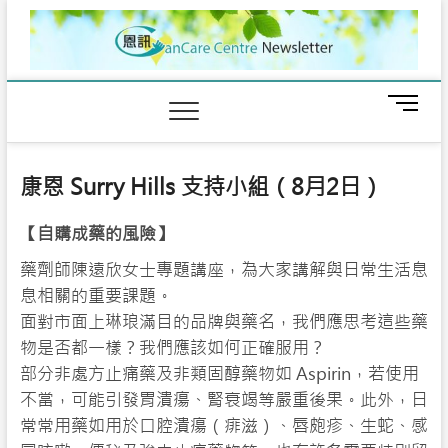
Skip
to
content
M
e
n
u
康恩 Surry Hills 支持小組（8月2日）
B
u
【自購成藥的風險】
t
t
藥劑師陳遠欣女士專題講座，為大家講解與日常生活息
o
息相關的重要課題。
n
面對市面上琳琅滿目的品牌與藥名，我們應思考這些藥
物是否都一樣？我們應該如何正確服用？
部分非處方止痛藥及非類固醇藥物如 Aspirin，若使用
不當，可能引發胃潰瘍、腎衰竭等嚴重後果。此外，日
常常用藥如用於口腔潰瘍（痱滋）、唇皰疹、生蛇、感