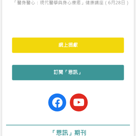
post:
「醫身醫心：現代醫學與身心療癒」健康講座（6月28日）
o
p
r
k
p
網上捐獻
訂閱「恩訊」
facebook-
youtube
official
「恩訊」期刊