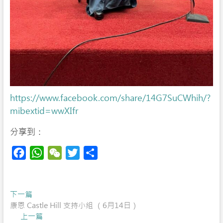
https://www.facebook.com/share/14G7SuCWhih/?
mibextid=wwXIfr
分享到：
F
W
W
T
S
a
h
e
w
h
c
a
C
i
a
Post
Previous
下一篇
e
t
h
t
r
post:
康恩 Castle Hill 支持小組 （6月14日）
navigation
b
s
a
t
e
Next
上一篇
o
A
t
e