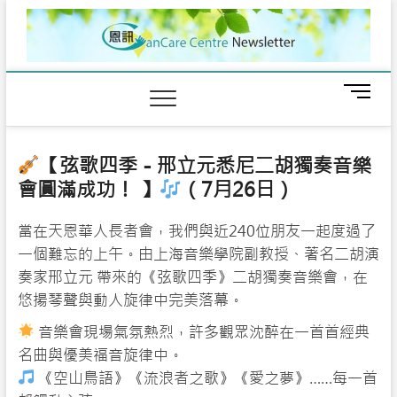
Skip
to
content
M
e
n
u
【弦歌四季－邢立元悉尼二胡獨奏音樂
B
會圓滿成功！ 】
（7月26日）
u
t
t
當在天恩華人長者會，我們與近240位朋友一起度過了
o
一個難忘的上午。由上海音樂學院副教授、著名二胡演
n
奏家邢立元 帶來的《弦歌四季》二胡獨奏音樂會，在
悠揚琴聲與動人旋律中完美落幕。
音樂會現場氣氛熱烈，許多觀眾沈醉在一首首經典
名曲與優美福音旋律中。
《空山鳥語》《流浪者之歌》《愛之夢》……每一首