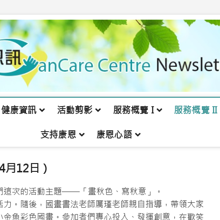
健康資訊
活動剪影
服務概覽 I
服務概覽 II
支持康恩
康恩心語
（4月12日）
們這次的活動主題——「畫秋色、寫秋意」。
活力。隨後，國畫書法老師厲瑾老師親自指導，帶領大家
小金魚彩色國畫。參加者們專心投入、發揮創意，在歡笑