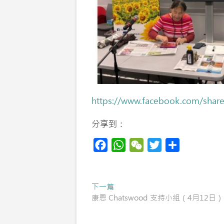
https://www.facebook.com/shar
分享到：
F
W
W
T
S
a
h
e
w
h
c
a
C
i
a
Post
Previous
下一篇
e
t
h
t
r
post:
康恩 Chatswood 支持小組（4月12日）
navigation
b
s
a
t
e
o
A
t
e