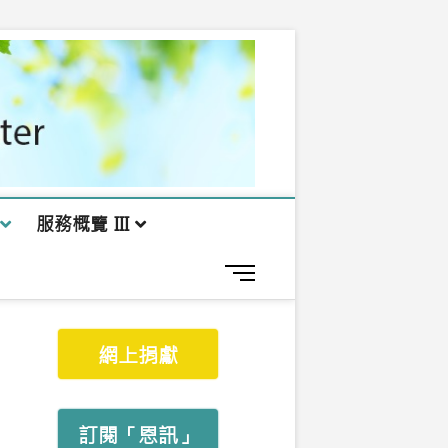
服務概覽 III
M
e
n
u
網上捐獻
B
u
t
t
訂閱「恩訊」
o