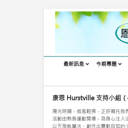
Skip
to
content
最新訊息
今期專題
康恩 Hurstville 支持小組
陽光明媚，微風輕拂，正好襯托我
活動由熱身運動開場，為身心注入
以五指執筆法，創作出靈動自如的