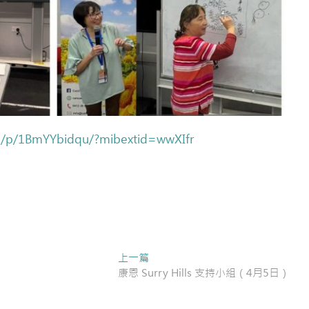
e/p/1BmYYbidqu/?mibextid=wwXIfr
Next
上一篇
post:
康恩 Surry Hills 支持小組（4月5日）