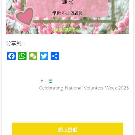
分享到：
F
W
W
T
S
a
h
e
w
h
c
a
C
i
a
Post
Next
e
t
h
上一篇
t
r
post:
Celebrating National Volunteer Week 2025
navigation
b
s
a
t
e
o
A
t
e
o
p
r
k
p
網上捐獻