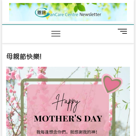
Skip
to
content
M
e
n
u
母親節快樂!
B
u
t
t
o
n