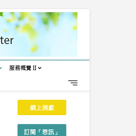
服務概覽 II
M
e
n
u
網上捐獻
B
u
t
t
訂閱「恩訊」
o