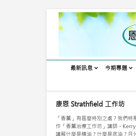
Skip
to
content
最新訊息
今期專題
康恩 Strathfield 工作坊
「香薰」有甚麼特別之處？我們特意邀請
作「香薰治療工作坊」講師。Ker
講解什麼是精油？什麼是底油？且分