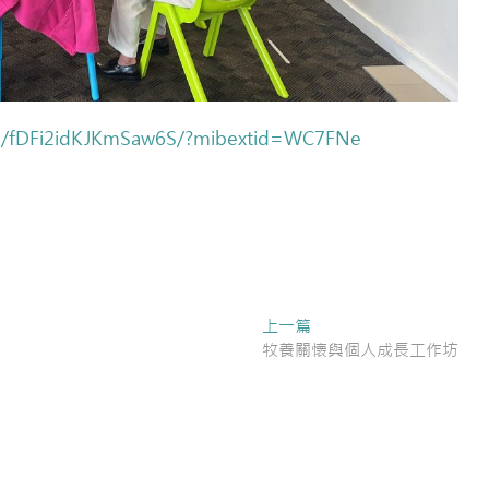
re/fDFi2idKJKmSaw6S/?mibextid=WC7FNe
Next
上一篇
post:
牧養關懷與個人成長工作坊