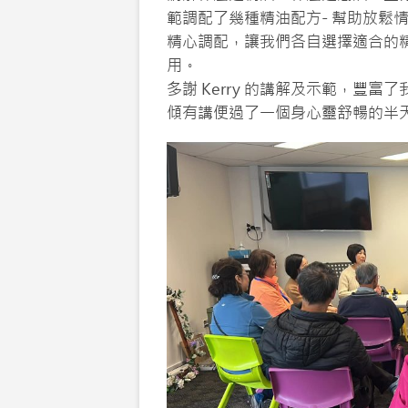
範調配了幾種精油配方- 幫助放鬆情
精心調配，讓我們各自選擇適合的
用。
多謝 Kerry 的講解及示範，豐
傾有講便過了一個身心靈舒暢的半