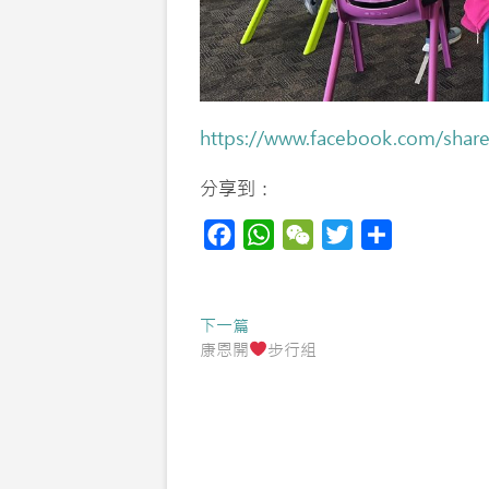
https://www.facebook.com/sha
分享到：
F
W
W
T
S
a
h
e
w
h
c
a
C
i
a
Post
Previous
下一篇
e
t
h
t
r
post:
康恩開
步行組
navigation
b
s
a
t
e
o
A
t
e
o
p
r
k
p