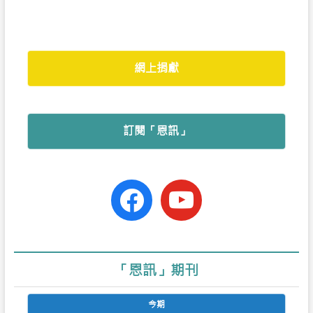
o
p
r
k
p
網上捐獻
訂閱「恩訊」
facebook-
youtube
official
「恩訊」期刊
今期