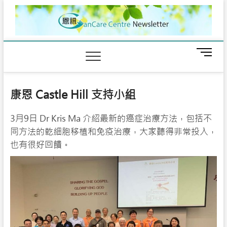
Skip
to
content
M
e
n
u
康恩 Castle Hill 支持小組
B
u
3月9日 Dr Kris Ma 介紹最新的癌症治療方法，包括不
t
t
同方法的乾細胞移植和免疫治療，大家聽得非常投入，
o
也有很好回饋。
n