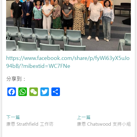
https://www.facebook.com/share/p/fyWi63yX5uJo
94bB/?mibextid=WC7FNe
分享到：
F
W
W
T
S
a
h
e
w
h
c
a
C
i
a
Post
Previous
Next
下一篇
e
t
h
t
r
上一篇
post:
post:
康恩 Strathfield 工作坊
康恩 Chatswood 支持小組
navigation
b
s
a
t
e
o
A
t
e