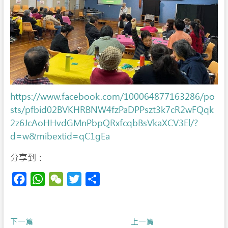
https://www.facebook.com/100064877163286/po
sts/pfbid02BVKHRBNW4fzPaDPPszt3k7cR2wFQqk
2z6JcAoHHvdGMnPbpQRxfcqbBsVkaXCV3El/?
d=w&mibextid=qC1gEa
分享到：
F
W
W
T
S
a
h
e
w
h
c
a
C
i
a
Post
Previous
Next
下一篇
e
t
h
t
r
上一篇