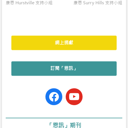
post:
post:
康恩 Hurstville 支持小組
康恩 Surry Hills 支持小組
navigation
b
s
a
t
e
o
A
t
e
o
p
r
k
p
網上捐獻
訂閱「恩訊」
facebook-
youtube
official
「恩訊」期刊