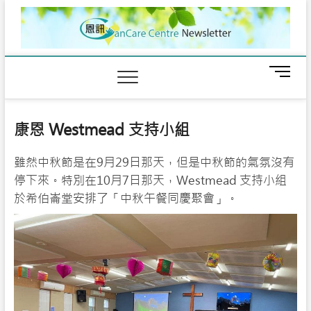
Skip
to
content
M
e
n
u
康恩 Westmead 支持小組
B
u
雖然中秋節是在9月29日那天，但是中秋節的氣氛沒有
t
t
停下來。特別在10月7日那天，Westmead 支持小組
o
於希伯崙堂安排了「中秋午餐同慶聚會」。
n