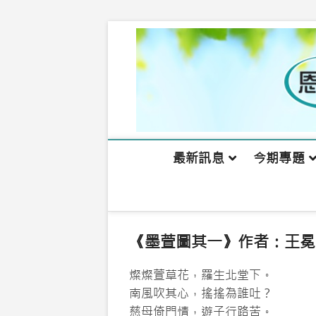
Skip
to
content
最新訊息
今期專題
《墨萱圖其一》作者：王冕
燦燦萱草花，羅生北堂下。
南風吹其心，搖搖為誰吐？
慈母倚門情，遊子行路苦。