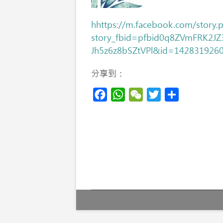
h
https://m.facebook.com/story.
story_fbid=pfbid0q8ZVmFRK2
Jh5z6z8bSZtVPl&id=142831926
分享到：
F
W
W
T
S
a
h
e
w
h
c
a
C
i
a
Post
e
t
h
t
r
navigation
b
s
a
t
e
o
A
t
e
o
p
r
k
p