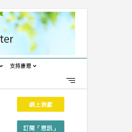
支持康恩
M
e
n
u
網上捐獻
B
u
t
t
訂閱「恩訊」
o