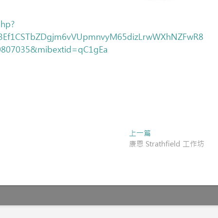
php?
JZ3Ef1CSTbZDgjm6vVUpmnvyM65dizLrwWXhNZFwR8
0807035&mibextid=qC1gEa
Next
上一篇
post:
康恩 Strathfield 工作坊