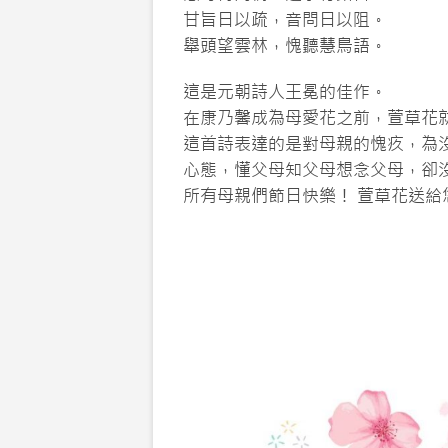
甘旨日以疏，音問日以阻。
舉頭望雲林，愧聽慧鳥語。
這是元朝詩人王冕的佳作。
在康乃馨成為母愛花之前，萱草花
這首詩表達的是對母親的愧疚，為
心態，懂父母知父母想念父母，卻
所有母親們節日快樂！ 萱草花送給