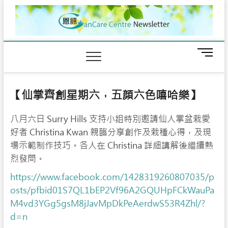
Skip
to
content
M
e
n
u
【仙掌齊創星期六，五顔六色嘻哈樂】
B
u
八月六日 Surry Hills 支持小组特別邀請仙人掌盆栽愛
t
t
好者 Christina Kwan 親臨分享創作及栽種心得，及現
o
場示範制作技巧。各人在 Christina 詳細講解後繼續熱
n
烈發問。
https://www.facebook.com/1428319260807035/p
osts/pfbid01S7QL1bEP2Vf96A2GQUHpFCkWauPa
M4vd3YGg5gsM8jJavMpDkPeAerdwS53R4Zhl/?
d=n