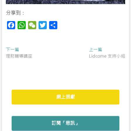
分享到：
F
W
W
T
S
a
h
e
w
h
c
a
C
i
a
Post
Previous
Next
下一篇
e
t
h
t
r
上一篇
post:
post:
理財輔導講座
Lidcome 支持小組
navigation
b
s
a
t
e
o
A
t
e
o
p
r
k
p
網上捐獻
訂閱「恩訊」